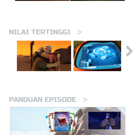
>
NILAI TERTINGGI
>
PANDUAN EPISODE