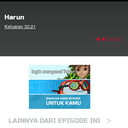
Harun
Bahasa
Keluaran 32:21
>
LAINNYA DARI EPISODE INI