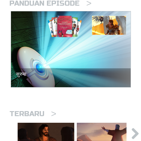
>
PANDUAN EPISODE
सुरुमा
>
TERBARU