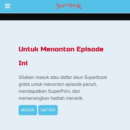
Return to Content
inan
kan
Untuk Menonton Episode
de
Ini
b
Silakan masuk atau daftar akun Superbook
gratis untuk menonton episode penuh,
mendapatkan SuperPoin, dan
memenangkan hadiah menarik.
MASUK
DAFTAR
si Alkitab untuk Anak
k