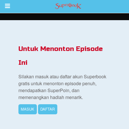
Return to Content
inan
kan
Untuk Menonton Episode
de
Ini
b
Silakan masuk atau daftar akun Superbook
gratis untuk menonton episode penuh,
mendapatkan SuperPoin, dan
memenangkan hadiah menarik.
MASUK
DAFTAR
si Alkitab untuk Anak
k