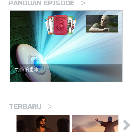
>
PANDUAN EPISODE
约伯的患难
>
TERBARU