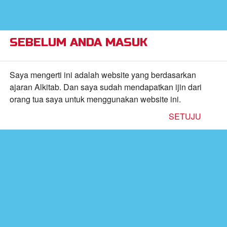
×
Alkitab Anak Superbook,
VIEW
Video, dan Permainan
CBN, Inc.
FREE - In Google Play
SEBELUM ANDA MASUK
Return to Content
Saya mengerti ini adalah website yang berdasarkan
ajaran Alkitab. Dan saya sudah mendapatkan ijin dari
orang tua saya untuk menggunakan website ini.
inan
SETUJU
kan
de
b