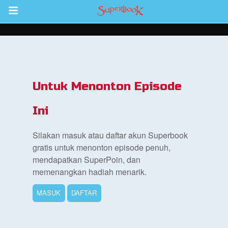
Return to Content
inan
kan
Untuk Menonton Episode
de
Ini
b
Silakan masuk atau daftar akun Superbook
gratis untuk menonton episode penuh,
mendapatkan SuperPoin, dan
memenangkan hadiah menarik.
MASUK
DAFTAR
si Alkitab untuk Anak
k