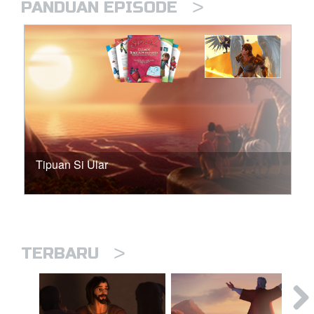
>
PANDUAN EPISODE
Tipuan Si Ular
>
TERBARU