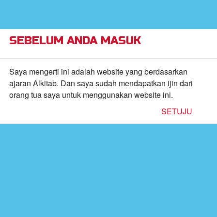
×
Alkitab Anak Superbook,
VIEW
Video, dan Permainan
CBN, Inc.
FREE - In Google Play
SEBELUM ANDA MASUK
Return to Content
Saya mengerti ini adalah website yang berdasarkan
ajaran Alkitab. Dan saya sudah mendapatkan ijin dari
orang tua saya untuk menggunakan website ini.
inan
SETUJU
kan
de
b