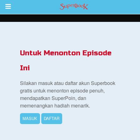
Return to Content
inan
kan
Untuk Menonton Episode
de
Ini
b
Silakan masuk atau daftar akun Superbook
gratis untuk menonton episode penuh,
mendapatkan SuperPoin, dan
memenangkan hadiah menarik.
MASUK
DAFTAR
si Alkitab untuk Anak
k