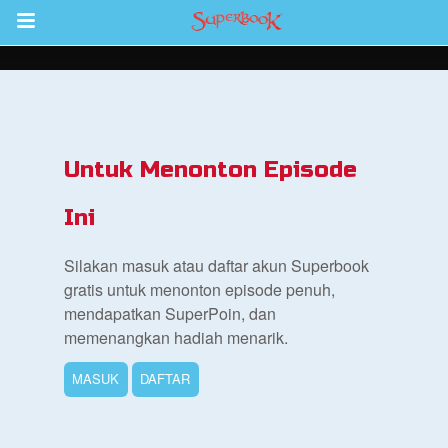
Return to Content
inan
kan
Untuk Menonton Episode
de
Ini
b
Silakan masuk atau daftar akun Superbook
gratis untuk menonton episode penuh,
mendapatkan SuperPoin, dan
memenangkan hadiah menarik.
MASUK
DAFTAR
si Alkitab untuk Anak
k