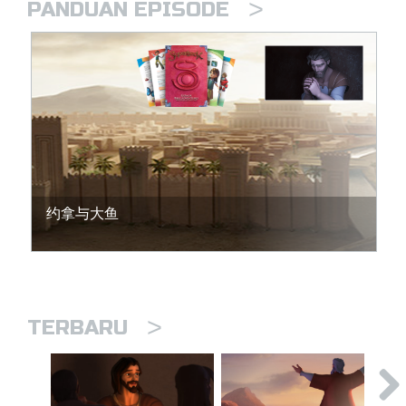
>
PANDUAN EPISODE
约拿与大鱼
>
TERBARU