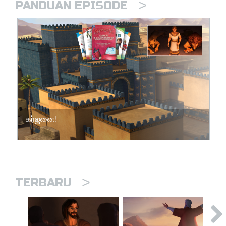
>
PANDUAN EPISODE
கர்ஜனை!
>
TERBARU