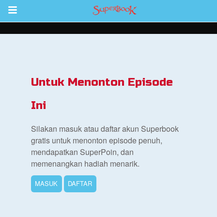
Return to Content
inan
kan
Untuk Menonton Episode
de
Ini
b
Silakan masuk atau daftar akun Superbook
gratis untuk menonton episode penuh,
mendapatkan SuperPoin, dan
memenangkan hadiah menarik.
MASUK
DAFTAR
si Alkitab untuk Anak
k