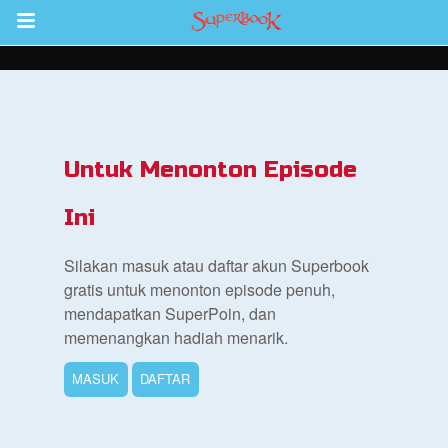
Return to Content
inan
kan
Untuk Menonton Episode
de
Ini
b
Silakan masuk atau daftar akun Superbook
gratis untuk menonton episode penuh,
mendapatkan SuperPoin, dan
memenangkan hadiah menarik.
MASUK
DAFTAR
si Alkitab untuk Anak
k