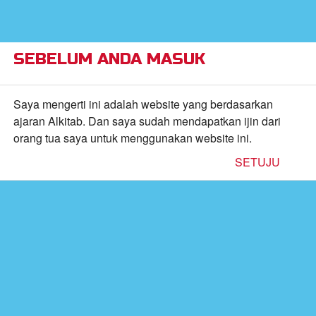
×
Alkitab Anak Superbook,
VIEW
Video, dan Permainan
CBN, Inc.
FREE - In Google Play
SEBELUM ANDA MASUK
Return to Content
Saya mengerti ini adalah website yang berdasarkan
ajaran Alkitab. Dan saya sudah mendapatkan ijin dari
orang tua saya untuk menggunakan website ini.
KEBIJAKAN KERAHASIAAN
inan
SETUJU
kan
de
b
Kebijakan Kerahasiaan
CBN berkomitmen untuk melindungi kerahasiaan
Anda dan menangani dengan benar informasi pribadi