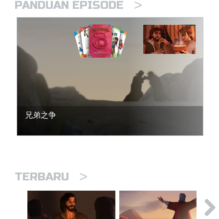
>
PANDUAN EPISODE
兄弟之争
>
TERBARU