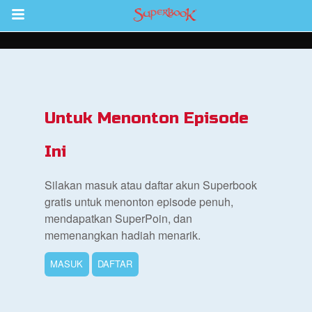
Return to Content
inan
kan
Untuk Menonton Episode
de
Ini
b
Silakan masuk atau daftar akun Superbook
gratis untuk menonton episode penuh,
mendapatkan SuperPoin, dan
memenangkan hadiah menarik.
MASUK
DAFTAR
si Alkitab untuk Anak
k