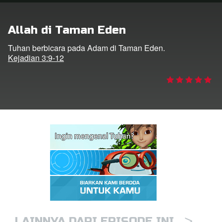
Allah di Taman Eden
Bahasa
Tuhan berbicara pada Adam di Taman Eden.
Kejadian 3:9-12
>
LAINNYA DARI EPISODE INI