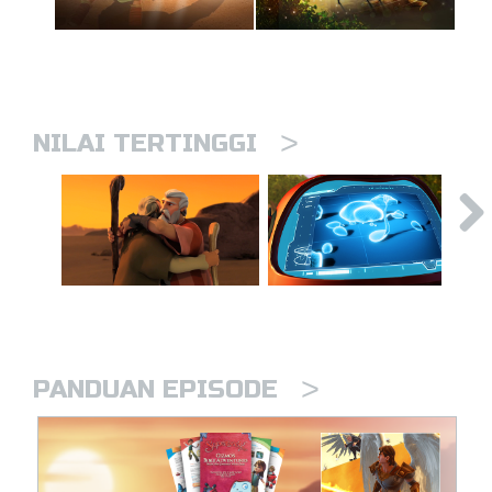
>
NILAI TERTINGGI
>
PANDUAN EPISODE