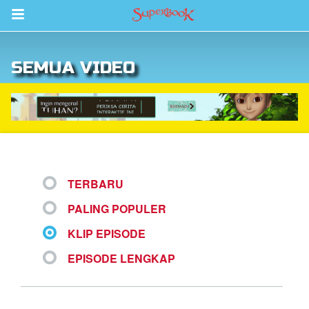
Return to Content
SEMUA VIDEO
inan
kan
de
b
TERBARU
PALING POPULER
KLIP EPISODE
EPISODE LENGKAP
si Alkitab untuk Anak
k