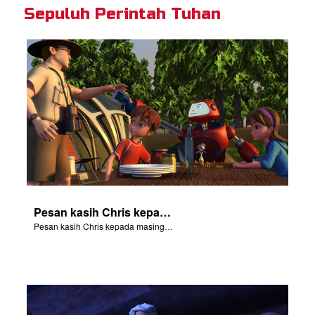
Sepuluh Perintah Tuhan
Bahasa
Pesan kasih Chris kepada masing-masing kita.
Pesan kasih Chris kepada masing-masing kita.