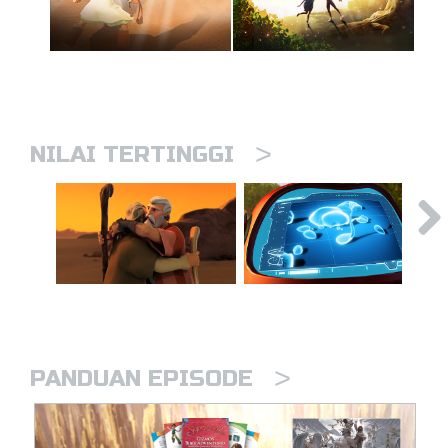
>
NILAI TERTINGGI
>
PANDUAN EPISODE