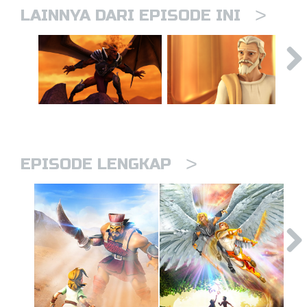
>
LAINNYA DARI EPISODE INI
>
EPISODE LENGKAP