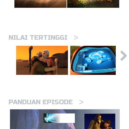
>
NILAI TERTINGGI
>
PANDUAN EPISODE