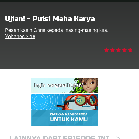
Ujian! - Puisi Maha Karya
Bahasa
Pesan kasih Chris kepada masing-masing kita.
Yohanes 3:16
>
LAINNYA DARI EPISODE INI