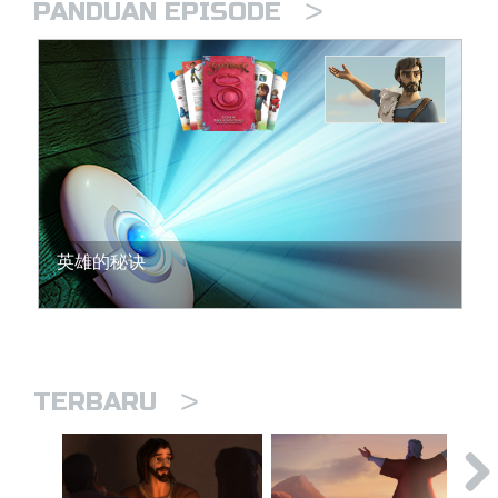
>
PANDUAN EPISODE
英雄的秘诀
>
TERBARU