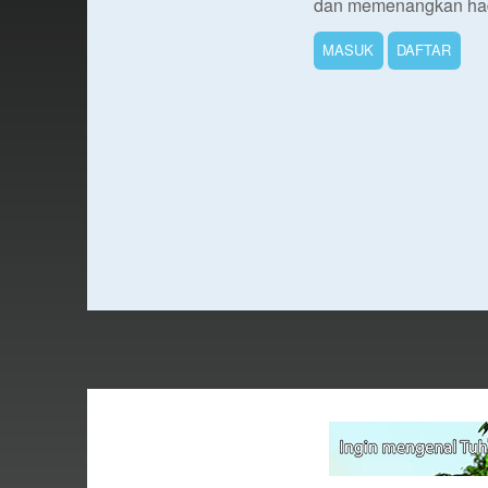
dan memenangkan had
MASUK
DAFTAR