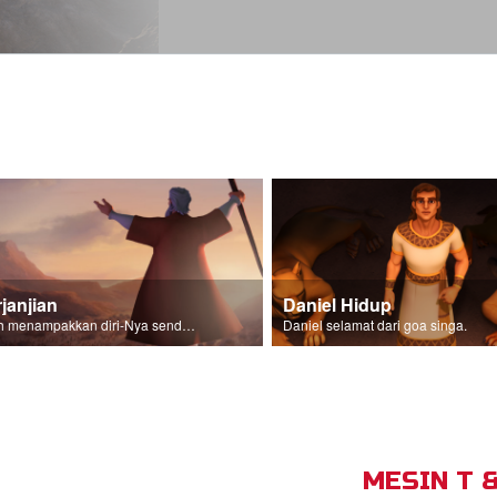
janjian
Daniel Hidup
Allah menampakkan diri-Nya sendiri kepada keturunan Israel.
Daniel selamat dari goa singa.
MESIN T 