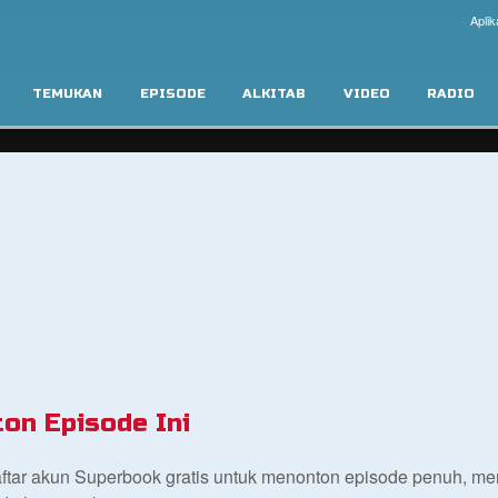
Aplik
TEMUKAN
EPISODE
ALKITAB
VIDEO
RADIO
on Episode Ini
aftar akun Superbook gratis untuk menonton episode penuh, m