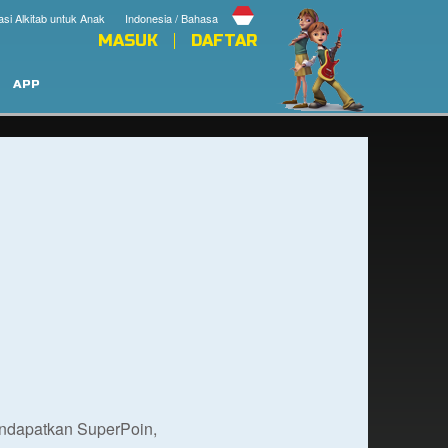
asi Alkitab untuk Anak
Indonesia / Bahasa
MASUK
DAFTAR
APP
endapatkan SuperPoin,