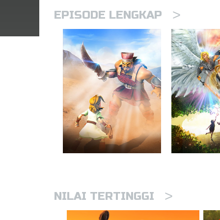
>
EPISODE LENGKAP
>
NILAI TERTINGGI