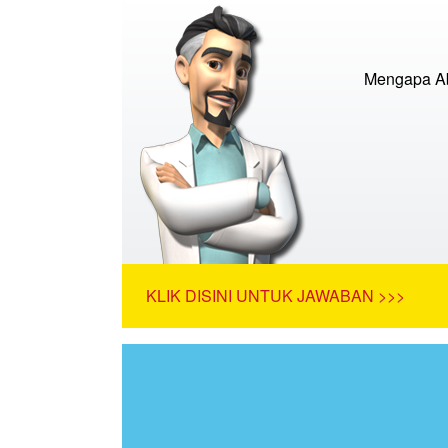
Mengapa Ab
KLIK DISINI UNTUK JAWABAN >>>