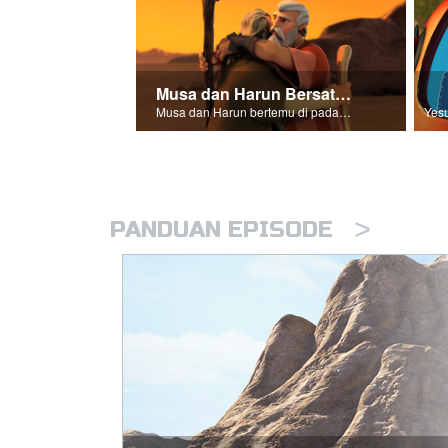
Musa dan Harun Bersatu Kembali
Musa dan Harun bertemu di padang gurun.
>
PANDUAN EPISODE