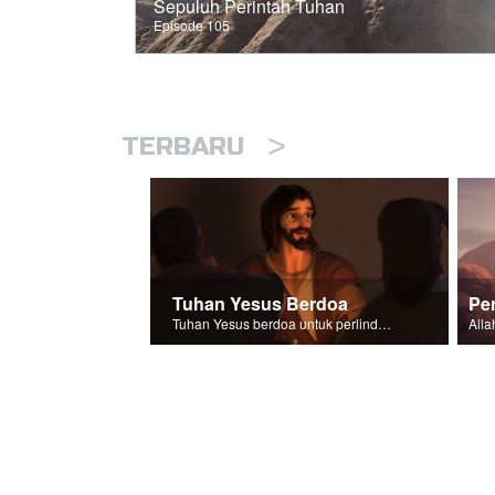
Sepuluh Perintah Tuhan
Episode 105
>
TERBARU
Tuhan Yesus Berdoa
Per
Tuhan Yesus berdoa untuk perlindungan bagi para pengikut-Nya.