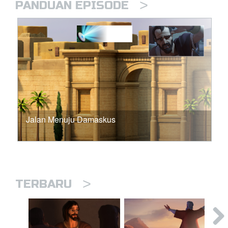
>
PANDUAN EPISODE
Jalan Menuju Damaskus
>
TERBARU