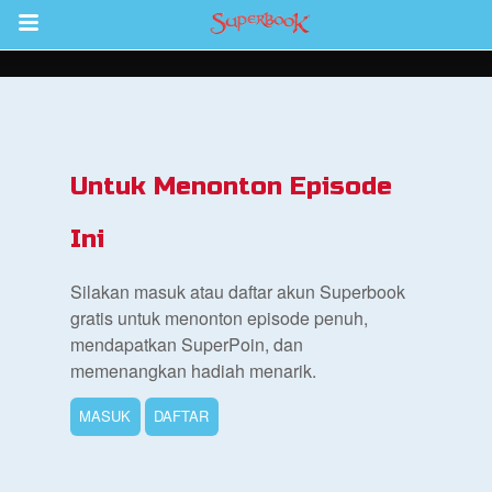
Return to Content
inan
kan
Untuk Menonton Episode
de
Ini
b
Silakan masuk atau daftar akun Superbook
gratis untuk menonton episode penuh,
mendapatkan SuperPoin, dan
memenangkan hadiah menarik.
MASUK
DAFTAR
si Alkitab untuk Anak
k