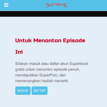
Return to Content
inan
kan
Untuk Menonton Episode
de
Ini
b
Silakan masuk atau daftar akun Superbook
gratis untuk menonton episode penuh,
mendapatkan SuperPoin, dan
memenangkan hadiah menarik.
MASUK
DAFTAR
si Alkitab untuk Anak
k