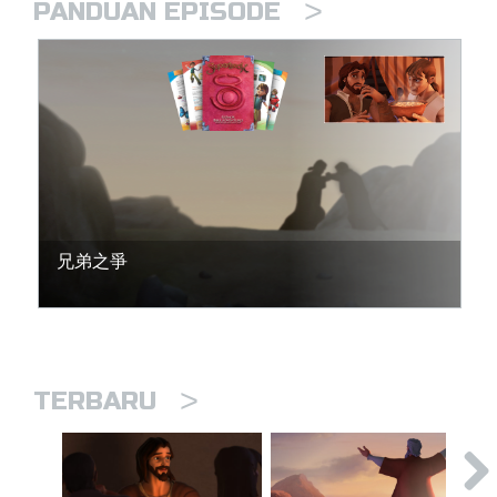
>
PANDUAN EPISODE
兄弟之爭
>
TERBARU