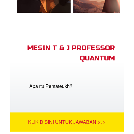
MESIN T & J PROFESSOR
QUANTUM
Apa itu Pentateukh?
KLIK DISINI UNTUK JAWABAN >>>