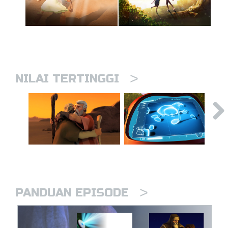
>
NILAI TERTINGGI
>
PANDUAN EPISODE