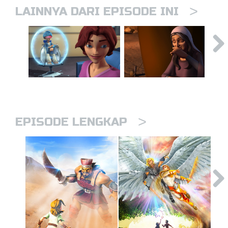
>
LAINNYA DARI EPISODE INI
>
EPISODE LENGKAP