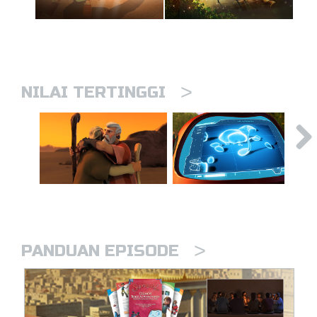
>
NILAI TERTINGGI
>
PANDUAN EPISODE