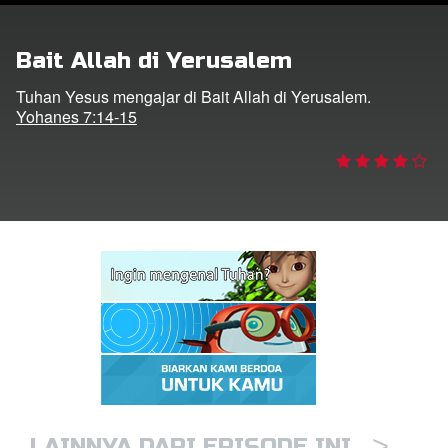
Bait Allah di Yerusalem
Bahasa
Tuhan Yesus mengajar di Bait Allah di Yerusalem.
Yohanes 7:14-15
>
LAINNYA DARI EPISODE INI