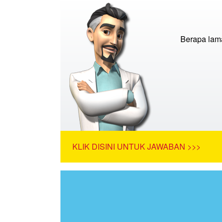
Berapa lam
KLIK DISINI UNTUK JAWABAN >>>