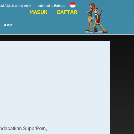
asi Alkitab untuk Anak
Indonesia / Bahasa
MASUK
DAFTAR
APP
endapatkan SuperPoin,