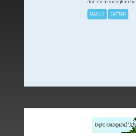
dan memenangkan had
MASUK
DAFTAR