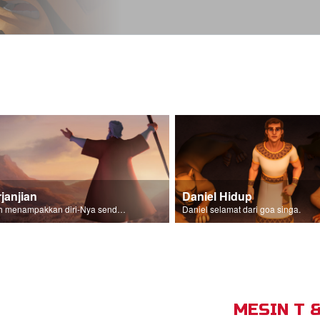
janjian
Daniel Hidup
Allah menampakkan diri-Nya sendiri kepada keturunan Israel.
Daniel selamat dari goa singa.
MESIN T 