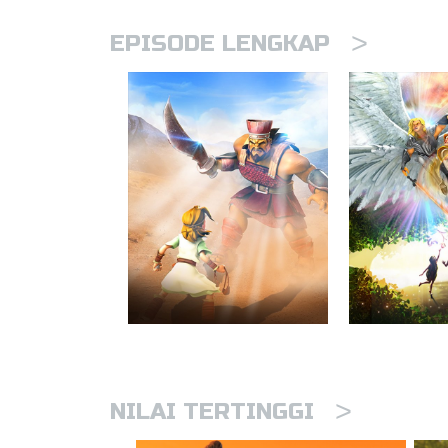
>
EPISODE LENGKAP
>
NILAI TERTINGGI