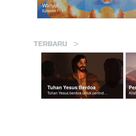
Wahyu!
Episode 113
>
TERBARU
Tuhan Yesus Berdoa
Per
Tuhan Yesus berdoa untuk perlindungan bagi para pengikut-Nya.