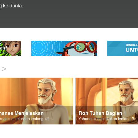
 ke dunia.
>
hanes Menjelaskan
Roh Tuhan Bagian 1
Yohanes menjelaskan tentang tulisannya di kitab Wahyu.
Yohanes menceritakan tentan