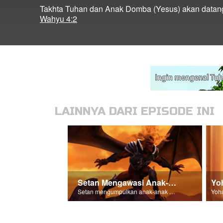
Takhta Tuhan dan Anak Domba (Yesus) akan datang
Wahyu 4:2
LAINNYA DARI EPISODE INI
Setan Mengawasi Anak-anak buahnya.
Yo
Setan mengumpulkan anak-anak buahnya untuk peperangan terakhir - Armageddon!