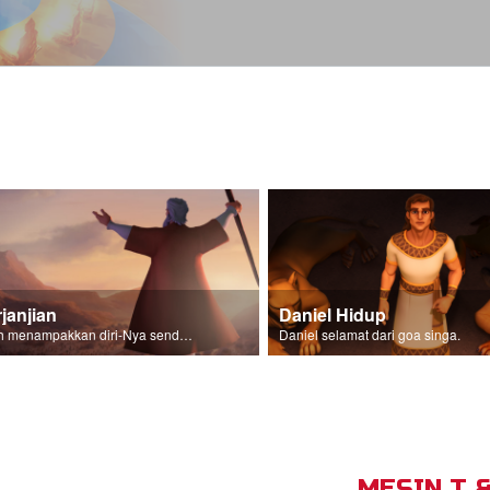
janjian
Daniel Hidup
Allah menampakkan diri-Nya sendiri kepada keturunan Israel.
Daniel selamat dari goa singa.
MESIN T 