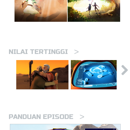
>
NILAI TERTINGGI
>
PANDUAN EPISODE