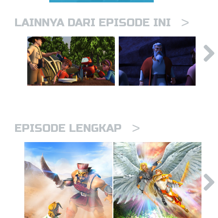
>
LAINNYA DARI EPISODE INI
>
EPISODE LENGKAP