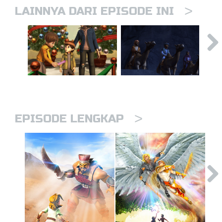
>
LAINNYA DARI EPISODE INI
>
EPISODE LENGKAP