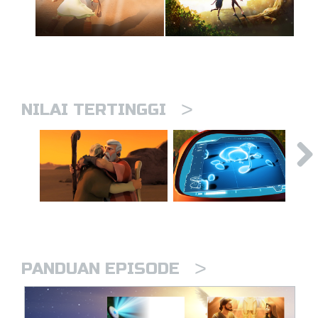
>
NILAI TERTINGGI
>
PANDUAN EPISODE