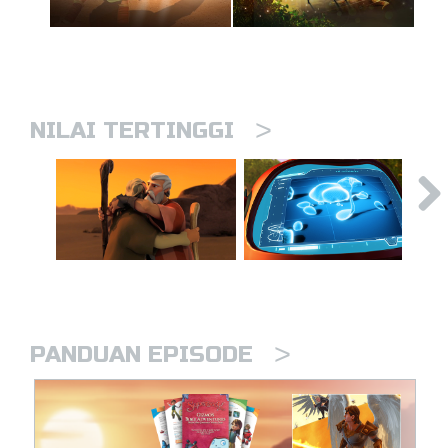
>
NILAI TERTINGGI
>
PANDUAN EPISODE