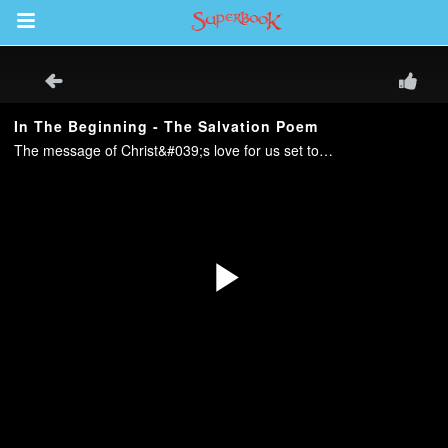
Return to Content
inan
kan
de
b
si Alkitab untuk Anak
k