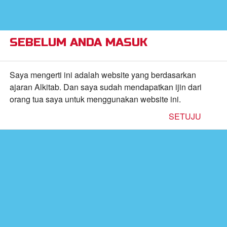
×
Alkitab Anak Superbook, Video, dan Permainan
CBN,
Inc.
FREE - In Google Play
VIEW
SEBELUM ANDA MASUK
Return to Content
Saya mengerti ini adalah website yang berdasarkan
ajaran Alkitab. Dan saya sudah mendapatkan ijin dari
inan
orang tua saya untuk menggunakan website ini.
SETUJU
kan
de
b