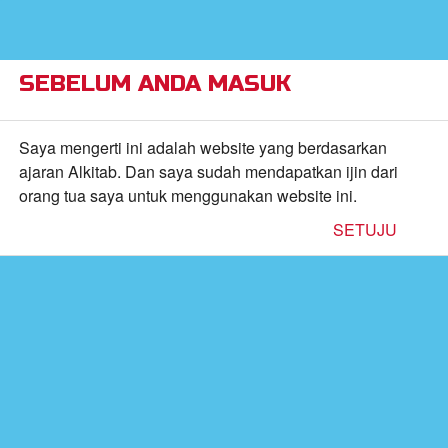
×
Alkitab Anak Superbook,
VIEW
Video, dan Permainan
CBN, Inc.
FREE - In Google Play
SEBELUM ANDA MASUK
Return to Content
Saya mengerti ini adalah website yang berdasarkan
ajaran Alkitab. Dan saya sudah mendapatkan ijin dari
orang tua saya untuk menggunakan website ini.
inan
SETUJU
kan
de
b