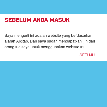
×
Alkitab Anak Superbook,
VIEW
Video, dan Permainan
CBN, Inc.
FREE - In Google Play
SEBELUM ANDA MASUK
Return to Content
Saya mengerti ini adalah website yang berdasarkan
ajaran Alkitab. Dan saya sudah mendapatkan ijin dari
orang tua saya untuk menggunakan website ini.
inan
SETUJU
kan
de
b