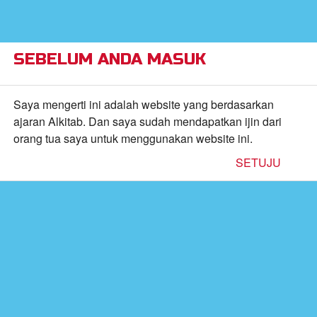
×
Alkitab Anak Superbook,
VIEW
Video, dan Permainan
CBN, Inc.
FREE - In Google Play
SEBELUM ANDA MASUK
Return to Content
Saya mengerti ini adalah website yang berdasarkan
ajaran Alkitab. Dan saya sudah mendapatkan ijin dari
orang tua saya untuk menggunakan website ini.
inan
SETUJU
kan
de
b