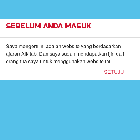
×
Alkitab Anak Superbook,
VIEW
Video, dan Permainan
CBN, Inc.
FREE - In Google Play
SEBELUM ANDA MASUK
Return to Content
Saya mengerti ini adalah website yang berdasarkan
ajaran Alkitab. Dan saya sudah mendapatkan ijin dari
orang tua saya untuk menggunakan website ini.
inan
SETUJU
kan
de
b