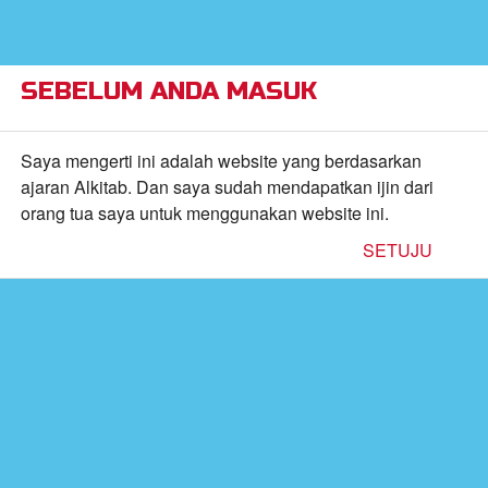
×
Alkitab Anak Superbook,
VIEW
Video, dan Permainan
CBN, Inc.
FREE - In Google Play
SEBELUM ANDA MASUK
Return to Content
Saya mengerti ini adalah website yang berdasarkan
ajaran Alkitab. Dan saya sudah mendapatkan ijin dari
orang tua saya untuk menggunakan website ini.
inan
SETUJU
kan
de
b