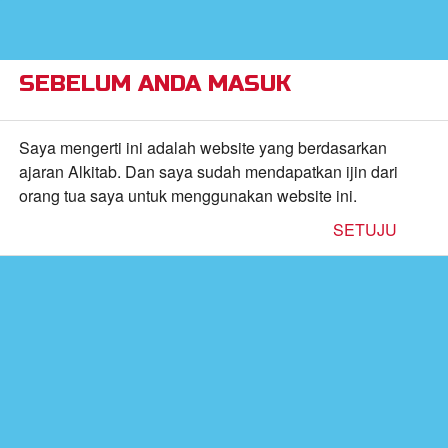
×
Alkitab Anak Superbook,
VIEW
Video, dan Permainan
CBN, Inc.
FREE - In Google Play
SEBELUM ANDA MASUK
Return to Content
Saya mengerti ini adalah website yang berdasarkan
ajaran Alkitab. Dan saya sudah mendapatkan ijin dari
orang tua saya untuk menggunakan website ini.
inan
SETUJU
kan
de
b