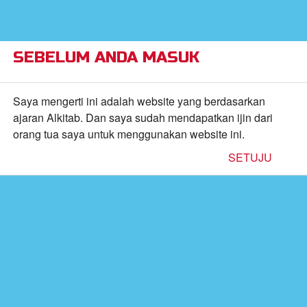
×
Alkitab Anak Superbook,
VIEW
Video, dan Permainan
CBN, Inc.
FREE - In Google Play
SEBELUM ANDA MASUK
Return to Content
Saya mengerti ini adalah website yang berdasarkan
ajaran Alkitab. Dan saya sudah mendapatkan ijin dari
orang tua saya untuk menggunakan website ini.
inan
SETUJU
kan
de
b