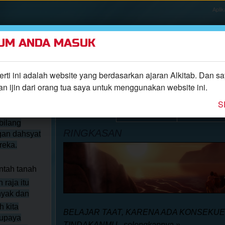
Aplik
UM ANDA MASUK
TEMUKAN
EPISODE
ALKITAB
VIDEO
RADIO
ti ini adalah website yang berdasarkan ajaran Alkitab. Dan s
 ijin dari orang tua saya untuk menggunakan website ini.
S