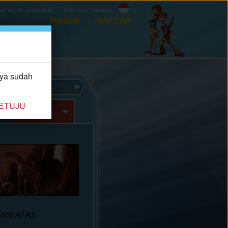
asi Alkitab untuk Anak
Indonesia / Bahasa
MASUK
DAFTAR
APP
aya sudah
ETUJU