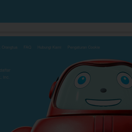
k Orangtua
FAQ
Hubungi Kami
Pengaturan Cookie
daftar
, Inc.