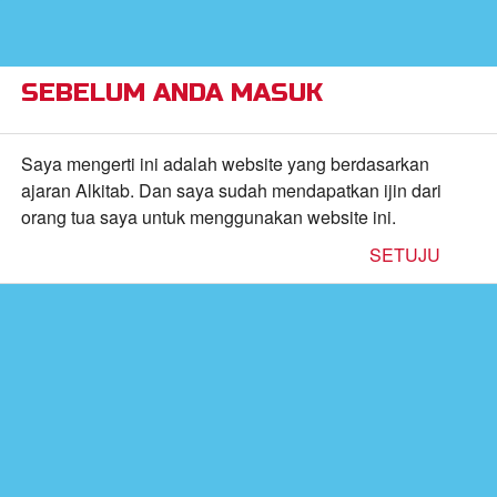
×
Alkitab Anak Superbook,
VIEW
Video, dan Permainan
CBN, Inc.
FREE - In Google Play
SEBELUM ANDA MASUK
Return to Content
Saya mengerti ini adalah website yang berdasarkan
ajaran Alkitab. Dan saya sudah mendapatkan ijin dari
orang tua saya untuk menggunakan website ini.
inan
SETUJU
kan
de
b