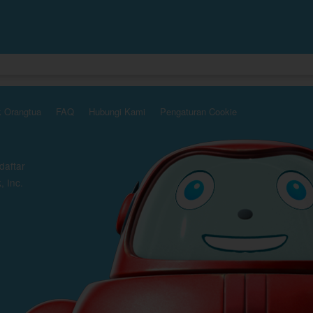
k Orangtua
FAQ
Hubungi Kami
Pengaturan Cookie
daftar
, Inc.