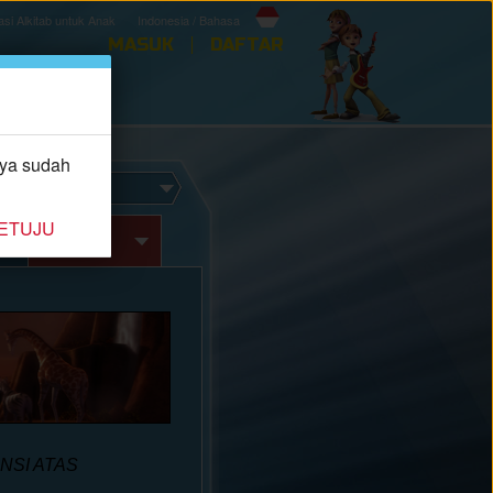
asi Alkitab untuk Anak
Indonesia / Bahasa
MASUK
DAFTAR
APP
aya sudah
ETUJU