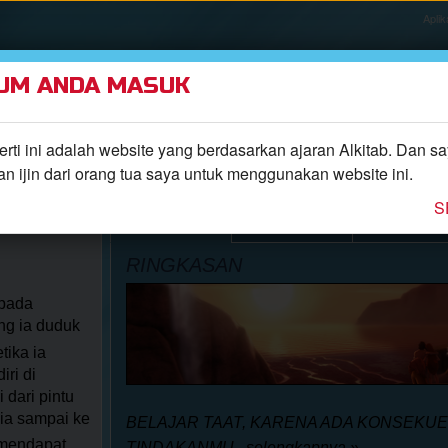
Aplik
UM ANDA MASUK
TEMUKAN
EPISODE
ALKITAB
VIDEO
RADIO
ti ini adalah website yang berdasarkan ajaran Alkitab. Dan s
 ijin dari orang tua saya untuk menggunakan website ini.
S