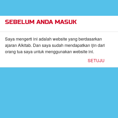
×
Alkitab Anak Superbook,
VIEW
Video, dan Permainan
CBN, Inc.
FREE - In Google Play
SEBELUM ANDA MASUK
Return to Content
Saya mengerti ini adalah website yang berdasarkan
ajaran Alkitab. Dan saya sudah mendapatkan ijin dari
orang tua saya untuk menggunakan website ini.
inan
SETUJU
kan
de
b