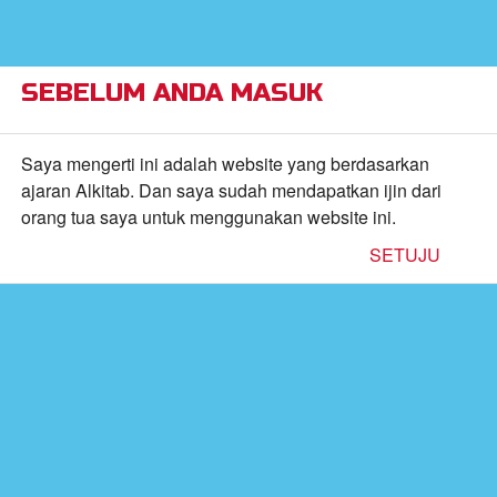
×
Alkitab Anak Superbook,
VIEW
Video, dan Permainan
CBN, Inc.
FREE - In Google Play
SEBELUM ANDA MASUK
Return to Content
Saya mengerti ini adalah website yang berdasarkan
ajaran Alkitab. Dan saya sudah mendapatkan ijin dari
orang tua saya untuk menggunakan website ini.
inan
SETUJU
kan
de
b