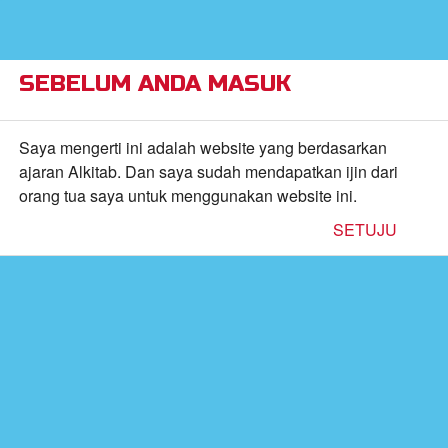
×
Alkitab Anak Superbook,
VIEW
Video, dan Permainan
CBN, Inc.
FREE - In Google Play
SEBELUM ANDA MASUK
Return to Content
Saya mengerti ini adalah website yang berdasarkan
ajaran Alkitab. Dan saya sudah mendapatkan ijin dari
orang tua saya untuk menggunakan website ini.
inan
SETUJU
kan
de
b