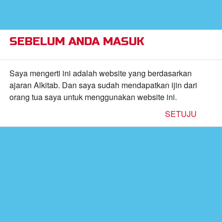
×
Alkitab Anak Superbook,
VIEW
Video, dan Permainan
CBN, Inc.
FREE - In Google Play
SEBELUM ANDA MASUK
Return to Content
Saya mengerti ini adalah website yang berdasarkan
ajaran Alkitab. Dan saya sudah mendapatkan ijin dari
orang tua saya untuk menggunakan website ini.
inan
SETUJU
kan
de
b