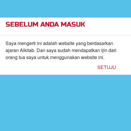
×
Alkitab Anak Superbook,
VIEW
Video, dan Permainan
CBN, Inc.
FREE - In Google Play
SEBELUM ANDA MASUK
Return to Content
Saya mengerti ini adalah website yang berdasarkan
ajaran Alkitab. Dan saya sudah mendapatkan ijin dari
orang tua saya untuk menggunakan website ini.
inan
SETUJU
kan
de
b