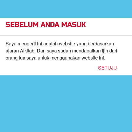
×
Alkitab Anak Superbook,
VIEW
Video, dan Permainan
CBN, Inc.
FREE - In Google Play
SEBELUM ANDA MASUK
Return to Content
Saya mengerti ini adalah website yang berdasarkan
ajaran Alkitab. Dan saya sudah mendapatkan ijin dari
orang tua saya untuk menggunakan website ini.
inan
SETUJU
kan
de
b