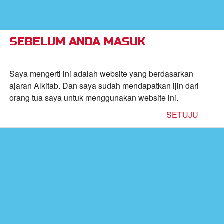
×
Alkitab Anak Superbook,
VIEW
Video, dan Permainan
CBN, Inc.
FREE - In Google Play
SEBELUM ANDA MASUK
Return to Content
Saya mengerti ini adalah website yang berdasarkan
ajaran Alkitab. Dan saya sudah mendapatkan ijin dari
orang tua saya untuk menggunakan website ini.
inan
SETUJU
kan
de
b