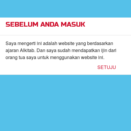
×
Alkitab Anak Superbook, Video, dan Permainan
CBN,
Inc.
FREE - In Google Play
VIEW
SEBELUM ANDA MASUK
Return to Content
Saya mengerti ini adalah website yang berdasarkan
ajaran Alkitab. Dan saya sudah mendapatkan ijin dari
inan
orang tua saya untuk menggunakan website ini.
SETUJU
kan
de
b