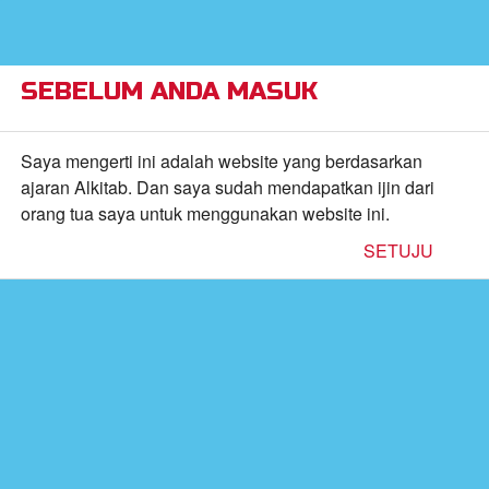
×
Alkitab Anak Superbook, Video, dan Permainan
CBN,
Inc.
FREE - In Google Play
VIEW
SEBELUM ANDA MASUK
Return to Content
Saya mengerti ini adalah website yang berdasarkan
ajaran Alkitab. Dan saya sudah mendapatkan ijin dari
inan
orang tua saya untuk menggunakan website ini.
SETUJU
kan
de
b