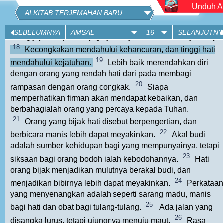
Memperoleh hikmat sungguh jauh melebihi memperole
Unduh Ap
emas, dan mendapat pengertian jauh lebih berharga dari
ALKITAB TERJEMAHAN BARU
17
pada mendapat perak.
Menjauhi kejahatan itulah jalan
SEBELUMNYA
AMSAL
16
SELANJUTNY
orang jujur; siapa menjaga jalannya, memelihara nyawanya.
18
Kecongkakan mendahului kehancuran, dan tinggi hati
19
mendahului kejatuhan.
Lebih baik merendahkan diri
dengan orang yang rendah hati dari pada membagi
20
rampasan dengan orang congkak.
Siapa
memperhatikan firman akan mendapat kebaikan, dan
berbahagialah orang yang percaya kepada
Tuhan
.
21
Orang yang bijak hati disebut berpengertian, dan
22
berbicara manis lebih dapat meyakinkan.
Akal budi
adalah sumber kehidupan bagi yang mempunyainya, tetapi
23
siksaan bagi orang bodoh ialah kebodohannya.
Hati
orang bijak menjadikan mulutnya berakal budi, dan
24
menjadikan bibirnya lebih dapat meyakinkan.
Perkataan
yang menyenangkan adalah seperti sarang madu, manis
25
bagi hati dan obat bagi tulang-tulang.
Ada jalan yang
26
disangka lurus, tetapi ujungnya menuju maut.
Rasa