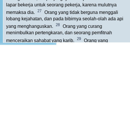
lapar bekerja untuk seorang pekerja, karena mulutnya
27
memaksa dia.
Orang yang tidak berguna menggali
lobang kejahatan, dan pada bibirnya seolah-olah ada api
28
yang menghanguskan.
Orang yang curang
menimbulkan pertengkaran, dan seorang pemfitnah
29
menceraikan sahabat yang karib.
Orang yang
menggunakan kekerasan menyesatkan sesamanya, dan
30
membawa dia di jalan yang tidak baik.
Siapa
memejamkan matanya, merencanakan tipu muslihat; siapa
mengatupkan bibirnya, sudah melakukan kejahatan.
31
Rambut putih adalah mahkota yang indah, yang didapat
32
pada jalan kebenaran.
Orang yang sabar melebihi
seorang pahlawan, orang yang menguasai dirinya, melebihi
33
orang yang merebut kota.
Undi dibuang di pangkuan,
tetapi setiap keputusannya berasal dari pada
Tuhan
.
Alkitab Terjemahan Baru © 1974, Indonesian Bible Society – Lembaga Alkitab Indonesia
http://www.alkitab.or.id/