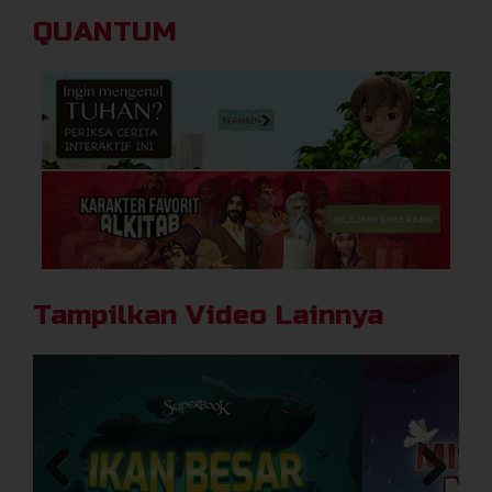
Temukan cara untuk masuk ke surga
QUANTUM
Wahyu 20:12-15
Matius 25:41
Matius 13:41-42
Yohanes 3:16
Tampilkan Video Lainnya