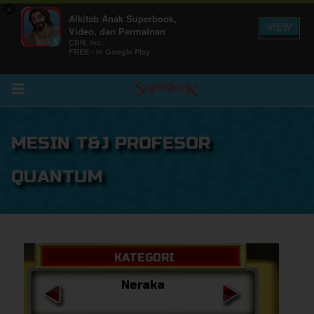
×
Alkitab Anak Superbook,
VIEW
Video, dan Permainan
CBN, Inc.
FREE - In Google Play
Return to Content
MESIN T&J PROFESOR
inan
kan
QUANTUM
de
b
KATEGORI
Neraka