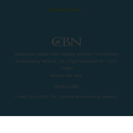
Pengaturan Cookie
Superbook adalah merk dagang terdaftar The Christian
Broadcasting Network, Inc. Organisasi Amal 501 (c)(3)
nirlaba
Seluruh hak cipta.
Tentang CBN
© Hak Cipta 2026 The Christian Broadcasting Network.